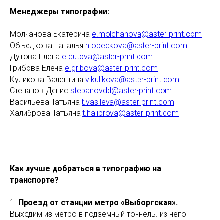
Менеджеры типографии:
Молчанова Екатерина
e.molchanova@aster-print.com
Объедкова Наталья
n.obedkova@aster-print.com
Дутова Елена
e.dutova@aster-print.com
Грибова Елена
e.gribova@aster-print.com
Куликова Валентина
v.kulikova@aster-print.com
Степанов Денис
stepanovdd@aster-print.com
Васильева Татьяна
t.vasileva@aster-print.com
Халиброва Татьяна
t.halibrova@aster-print.com
Как лучше добраться в типографию на
транспорте?
1.
Проезд от станции метро «Выборгская».
Выходим из метро в подземный тоннель. из него