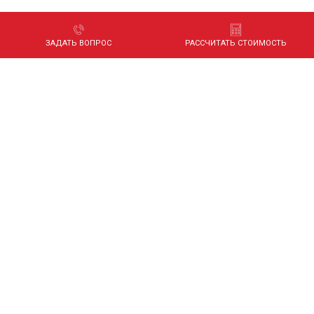
ЗАДАТЬ ВОПРОС
РАССЧИТАТЬ СТОИМОСТЬ
Приезжайте к нам
Посмотреть образцы, обсудить детали,
выпить чашечку кофе.