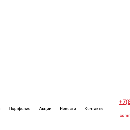
+7(
и
Портфолио
Акции
Новости
Контакты
comm
+7(
и
Портфолио
Акции
Новости
Контакты
comm