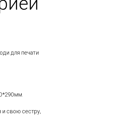
орией
юди для печати
0*290мм.
 и свою сестру,