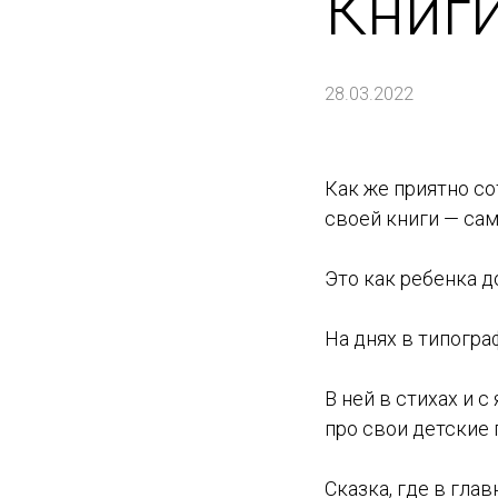
Книги
28.03.2022
Как же приятно с
своей книги — сам
Это как ребенка 
На днях в типогр
В ней в стихах и 
про свои детские
Сказка, где в глав