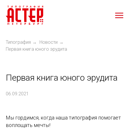
Типография
Новости
→
→
Первая книга юного эрудита
Первая книга юного эрудита
06.09.2021
Мы гордимся, когда наша типография помогает
воплощать мечты!