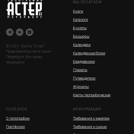
МЫ ПЕЧАТАЕМ
Книги
Каталоги
Буклеты
Брошюры
Календари
© 2026. Группа "Астер".
Представительство в Санкт-
Календарные блоки
Петербурге. Все права
Ежедневники
защищены.
Плакаты
Путеводители
Журналы
Карты географические
ПОЛЕЗНОЕ
ИНФОРМАЦИЯ
О типографии
Требования к макетам
Портфолио
Требования к сырью