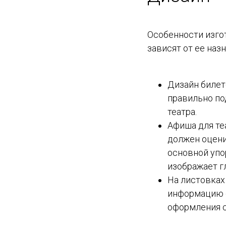
Особенности изго
зависят от ее наз
Дизайн билет
правильно по
театра.
Афиша для те
должен оцени
основной упо
изображает г
На листовках
информацию о
оформления с