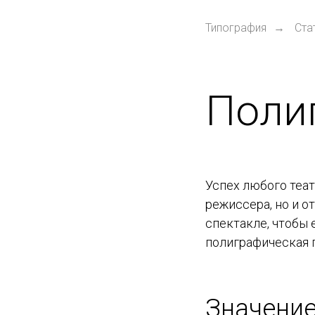
Типография
Ста
→
Поли
Успех любого теат
режиссера, но и о
спектакле, чтобы 
полиграфическая 
Значение