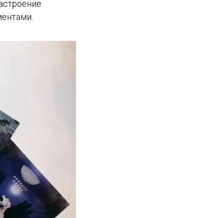
астроение
ментами.