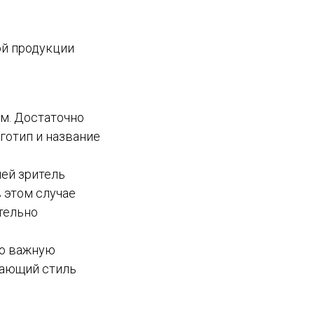
ой продукции
м. Достаточно
готип и название
ней зритель
 этом случае
тельно
сю важную
вающий стиль