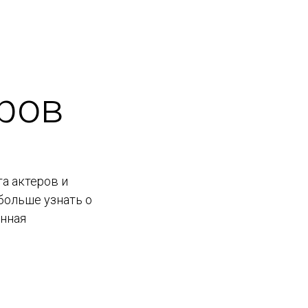
ров
а актеров и
больше узнать о
енная